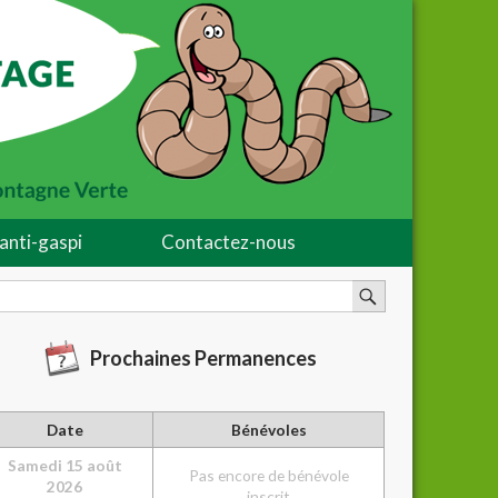
anti-gaspi
Contactez-nous
Prochaines Permanences
Date
Bénévoles
Sam
edi
15 août
Pas encore de bénévole
2026
inscrit