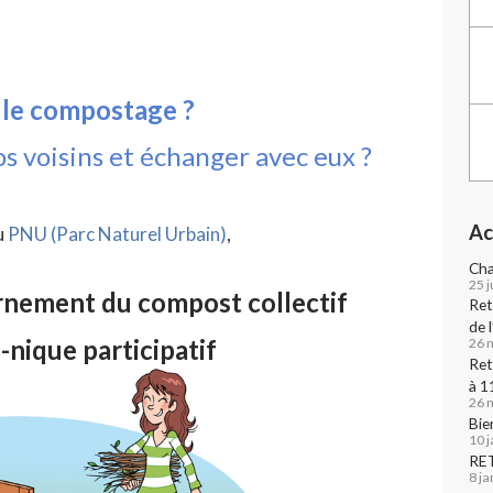
 le compostage ?
s voisins et échanger avec eux ?
Ac
du
PNU (Parc Naturel Urbain)
,
Cha
25 j
rnement du compost collectif
Ret
de 
-nique participatif
26 
Ret
à 1
26 
Bie
10 
RE
8 j