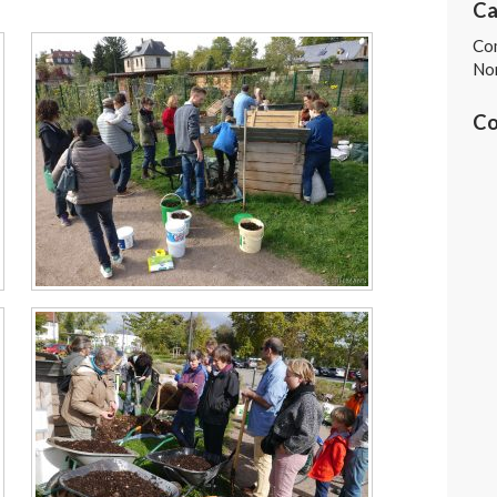
Ca
Co
Non
Co