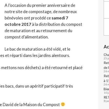
A l’occasion du premier anniversaire de
notre site de compostage, de nombreux
bénévoles ont procédé ce
samedi 7
octobre 2017
à la distribution du compost
de maturation et au retournement du
compost d’alimentation.
Ac
Le bac de maturation a été vidé, et le
Cha
 et réparti dans les jardins alentours.
25 j
Ret
s mettons nos déchets) a été retourné et placé
de 
26 
Ret
à 1
26 
s bacs, dans un apéritif participatif très
Bie
10 
RE
8 j
le David de la Maison du Compost