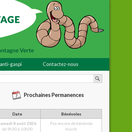
anti-gaspi
Contactez-nous
Prochaines Permanences
Date
Bénévoles
Sam
edi
8 août 2026
Pas encore de bénévole
de 9h30 à 10h00
inscrit